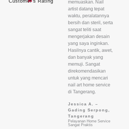
Customer's Rating
memuaskan. Nail
out
artist datang tepat
of
waktu, peralatannya
5
bersih dan steril, serta
sangat teliti saat
mengerjakan desain
yang saya inginkan.
Hasilnya cantik, awet,
dan banyak yang
memuji. Sangat
direkomendasikan
untuk yang mencari
nail art home service
di Tangerang.
Jessica A. –
Gading Serpong,
Tangerang
Pelayanan Home Service
Sangat Praktis