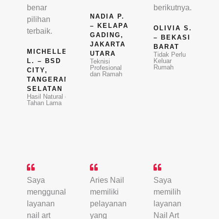
benar
berikutnya.
NADIA P.
pilihan
– KELAPA
OLIVIA S.
terbaik.
GADING,
– BEKASI
JAKARTA
BARAT
MICHELLE
UTARA
Tidak Perlu
L. – BSD
Keluar
Teknisi
Rumah
Profesional
CITY,
dan Ramah
TANGERANG
SELATAN
Hasil Natural dan
Tahan Lama
Saya
Aries Nail
Saya
menggunakan
memiliki
memilih
layanan
pelayanan
layanan
nail art
yang
Nail Art