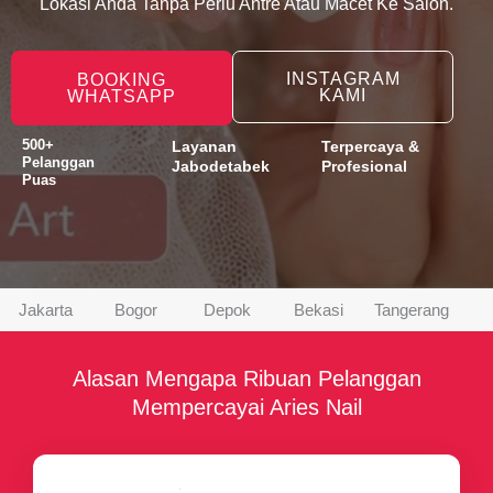
Lokasi Anda Tanpa Perlu Antre Atau Macet Ke Salon.
INSTAGRAM
BOOKING
KAMI
WHATSAPP
500+
Layanan
Terpercaya &
Pelanggan
Jabodetabek
Profesional
Puas
Jakarta
Bogor
Depok
Bekasi
Tangerang
Alasan Mengapa Ribuan Pelanggan
Mempercayai Aries Nail