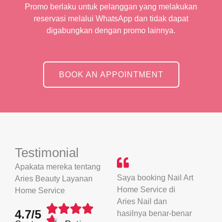
Promo berlaku untuk pelanggan yang melakukan
reservasi melalui WhatsApp dan tidak dapat
digabungkan dengan promo lainnya.
BOOK AN APPOINTMENT
Testimonial
Apakata mereka tentang
Saya booking Nail Art
Aries Beauty Layanan
Home Service di
Home Service
Aries Nail dan
Rated




4.7/5
hasilnya benar-benar
4.7
