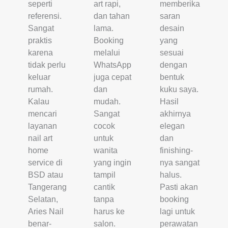
seperti
art rapi,
memberikan
referensi.
dan tahan
saran
Sangat
lama.
desain
praktis
Booking
yang
karena
melalui
sesuai
tidak perlu
WhatsApp
dengan
keluar
juga cepat
bentuk
rumah.
dan
kuku saya.
Kalau
mudah.
Hasil
mencari
Sangat
akhirnya
layanan
cocok
elegan
nail art
untuk
dan
home
wanita
finishing-
service di
yang ingin
nya sangat
BSD atau
tampil
halus.
Tangerang
cantik
Pasti akan
Selatan,
tanpa
booking
Aries Nail
harus ke
lagi untuk
benar-
salon.
perawatan