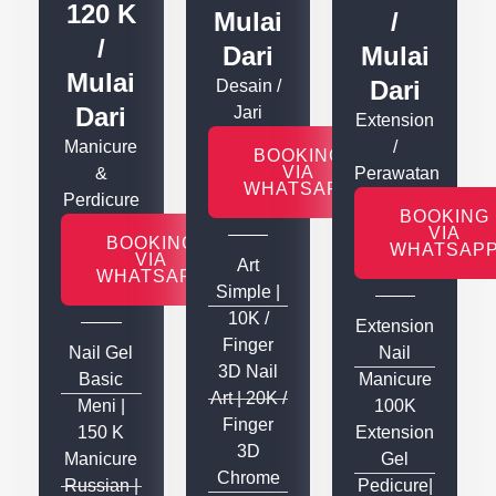
120 K
Mulai
/
/
Dari
Mulai
Mulai
Dari
Desain /
Dari
Jari
Extension
Manicure
/
BOOKING
VIA
&
Perawatan
WHATSAPP
Perdicure
BOOKING
VIA
BOOKING
WHATSAP
VIA
Art
WHATSAPP
Simple |
10K /
Extension
Finger
Nail Gel
Nail
3D Nail
Basic
Manicure
Art | 20K /
Meni |
100K
Finger
150 K
Extension
3D
Manicure
Gel
Chrome
Russian |
Pedicure|