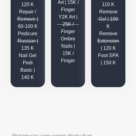
Art | 15K /
120 K
110 K
Finger
Repair /
Remove
Y2K Art |
Remove |
Gel | 100
25K /
60-100 K
K
Finger
Pedicure
Remove
Ombre
Russian |
Extension
Nails |
135 K
| 120 K
15K /
Nail Gel
Foot SPA
Finger
Pedi
| 150 K
Basic |
140 K
Pertanyaan yang sering ditanyakan