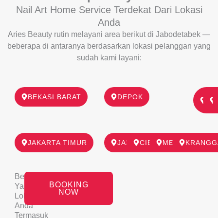
Nail Art Home Service Terdekat Dari Lokasi
Anda
Aries Beauty rutin melayani area berikut di Jabodetabek
—
beberapa di antaranya berdasarkan lokasi pelanggan yang
sudah kami layani:
BEKASI BARAT
DEPOK
G
SE
JAKARTA TIMUR
JABODETABEK
CIBUBUR
MENTENG
KRANGG
Belum
BOOKING
Yakin
NOW
Lokasi
Anda
Termasuk