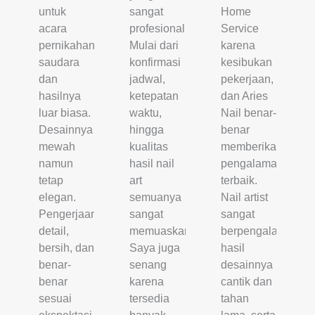
untuk
sangat
Home
acara
profesional.
Service
pernikahan
Mulai dari
karena
saudara
konfirmasi
kesibukan
dan
jadwal,
pekerjaan,
hasilnya
ketepatan
dan Aries
luar biasa.
waktu,
Nail benar-
Desainnya
hingga
benar
mewah
kualitas
memberikan
namun
hasil nail
pengalaman
tetap
art
terbaik.
elegan.
semuanya
Nail artist
Pengerjaannya
sangat
sangat
detail,
memuaskan.
berpengalaman,
bersih, dan
Saya juga
hasil
benar-
senang
desainnya
benar
karena
cantik dan
sesuai
tersedia
tahan