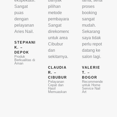
ekspektasi.
banyak
lama, serta
Sangat
pilihan
proses
puas
metode
booking
dengan
pembayaran.
sangat
pelayanan
Sangat
mudah.
Aries Nail.
direkomendasikan
Sekarang
untuk area
saya tidak
STEPHANIE
Cibubur
perlu repot
K. –
dan
datang ke
DEPOK
sekitarnya.
salon lagi.
Produk
Berkualitas dan
Aman
CLAUDIA
VALERIE
R. –
T. –
CIBUBUR
BOGOR
Pelayanan
Recommended
Cepat dan
untuk Home
Hasil
Service Nail
Memuaskan
Art