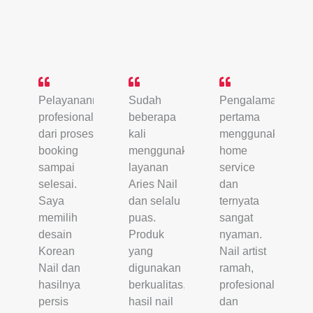
Pelayanannya
Sudah
Pengalaman
profesional
beberapa
pertama
dari proses
kali
menggunakan
booking
menggunakan
home
sampai
layanan
service
selesai.
Aries Nail
dan
Saya
dan selalu
ternyata
memilih
puas.
sangat
desain
Produk
nyaman.
Korean
yang
Nail artist
Nail dan
digunakan
ramah,
hasilnya
berkualitas,
profesional,
persis
hasil nail
dan